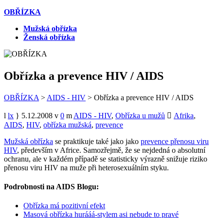
OBŘÍZKA
Mužská obřízka
Ženská obřízka
Obřízka a prevence HIV / AIDS
OBŘÍZKA
>
AIDS - HIV
>
Obřízka a prevence HIV / AIDS
lx
5.12.2008
0
AIDS - HIV
,
Obřízka u mužů
Afrika
,
AIDS
,
HIV
,
obřízka mužská
,
prevence
Mužská obřízka
se praktikuje také jako jako
prevence přenosu viru
HIV
, především v Africe. Samozřejmě, že se nejdedná o absolutní
ochranu, ale v každém případě se statisticky výrazně snižuje riziko
přenosu viru HIV na muže při heterosexuálním styku.
Podrobnosti na AIDS Blogu:
Obřízka má pozitivní efekt
Masová obřízka hurááá-stylem asi nebude to pravé