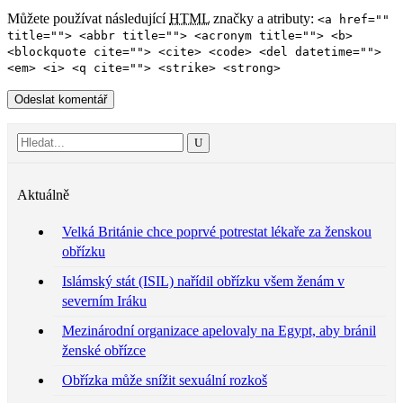
Můžete používat následující
HTML
značky a atributy:
<a href=""
title=""> <abbr title=""> <acronym title=""> <b>
<blockquote cite=""> <cite> <code> <del datetime="">
<em> <i> <q cite=""> <strike> <strong>
Aktuálně
Velká Británie chce poprvé potrestat lékaře za ženskou
obřízku
Islámský stát (ISIL) nařídil obřízku všem ženám v
severním Iráku
Mezinárodní organizace apelovaly na Egypt, aby bránil
ženské obřízce
Obřízka může snížit sexuální rozkoš