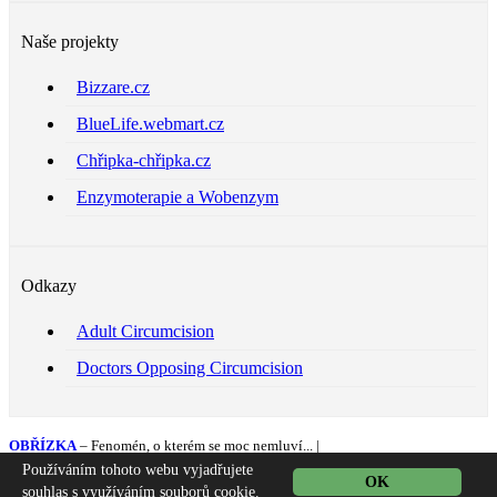
Naše projekty
Bizzare.cz
BlueLife.webmart.cz
Chřipka-chřipka.cz
Enzymoterapie a Wobenzym
Odkazy
Adult Circumcision
Doctors Opposing Circumcision
OBŘÍZKA
– Fenomén, o kterém se moc nemluví... |
Právní doložka, ochrana soukromí
Používáním tohoto webu vyjadřujete
OK
Obsah © 2009-2015,
ALMS™
, Praha. SEO by
SilverHat SEO
.
souhlas s využíváním souborů cookie.