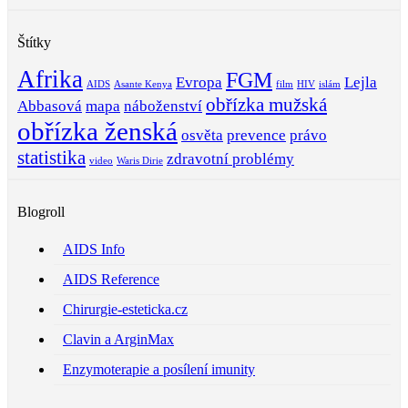
Štítky
Afrika
FGM
Evropa
Lejla
AIDS
Asante Kenya
film
HIV
islám
obřízka mužská
Abbasová
mapa
náboženství
obřízka ženská
osvěta
prevence
právo
statistika
zdravotní problémy
video
Waris Dirie
Blogroll
AIDS Info
AIDS Reference
Chirurgie-esteticka.cz
Clavin a ArginMax
Enzymoterapie a posílení imunity