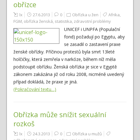
obřízce
lx
27.6.2013
0
Obřízka u žen
Afrika
,
FGM
,
obřízka ženská
,
statistika
,
zdravotní problémy
UNICEF i UNPFA (Populační
fond) požadují po Egyptu, aby
se zasadil o zastavení praxe
ženské obřízky. Příčinou protestů byla smrt 13leté
holčičky, která zemřela v narkóze, během níž měla
podstoupit obřízku. Ženská obřízka je sice v Egyptě
zákonem zakázána již od roku 2008, nicméně uvedený
případ dokládá, že praxe je jiná.
(Pokračování textu…)
Obřízka může snížit sexuální
rozkoš
lx
24.3.2013
0
Obřízka u mužů