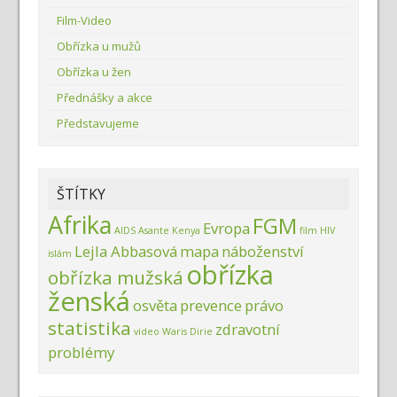
Film-Video
Obřízka u mužů
Obřízka u žen
Přednášky a akce
Představujeme
ŠTÍTKY
Afrika
FGM
Evropa
AIDS
Asante Kenya
film
HIV
Lejla Abbasová
mapa
náboženství
islám
obřízka
obřízka mužská
ženská
osvěta
prevence
právo
statistika
zdravotní
video
Waris Dirie
problémy