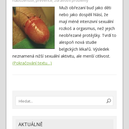
náboženství
,
prevence
,
zdravotní problémy
Muži obřezaní buď jako děti
nebo jako dospělí hlásí, že
mají méně intenzivní sexuální
rozkoš a orgasmus, než jejich
neobřezané protějšky. Tvrdí to
alespoň nová studie
belgických lékařů. Výsledek
neznamená nižší sexuální aktivitu, ale menší citlivost.
(Pokračování textu…)
AKTUÁLNĚ